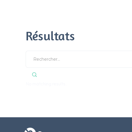
Résultats
No matching results.